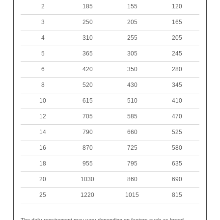
2
185
155
120
3
250
205
165
4
310
255
205
5
365
305
245
6
420
350
280
8
520
430
345
10
615
510
410
12
705
585
470
14
790
660
525
16
870
725
580
18
955
795
635
20
1030
860
690
25
1220
1015
815
The daily requirement may vary depending on factors such as breed,