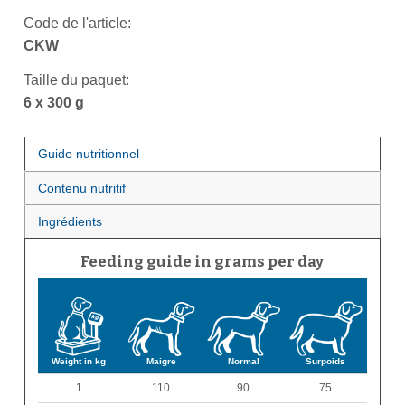
Code de l'article:
CKW
Taille du paquet:
6 x 300 g
Guide nutritionnel
Contenu nutritif
Ingrédients
Feeding guide in grams per day
Weight in kg
Maigre
Normal
Surpoids
1
110
90
75