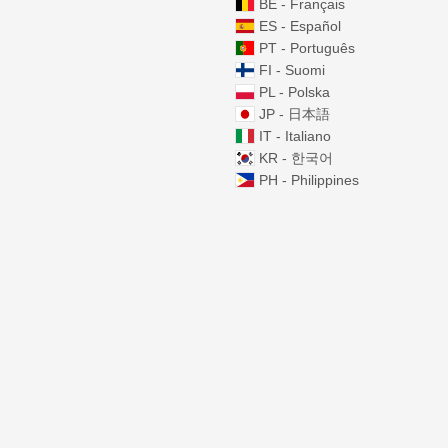
BE - Français
ES - Español
PT - Português
FI - Suomi
PL - Polska
JP - 日本語
IT - Italiano
KR - 한국어
PH - Philippines