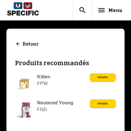
search
menu
Menu
Retour
Produits recommandés
Kitten
Détails
FPW
Neutered Young
Détails
FND