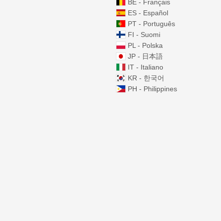
BE - Français
ES - Español
PT - Português
FI - Suomi
PL - Polska
JP - 日本語
IT - Italiano
KR - 한국어
PH - Philippines