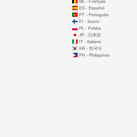
BE - Français
ES - Español
PT - Português
FI - Suomi
PL - Polska
JP - 日本語
IT - Italiano
KR - 한국어
PH - Philippines