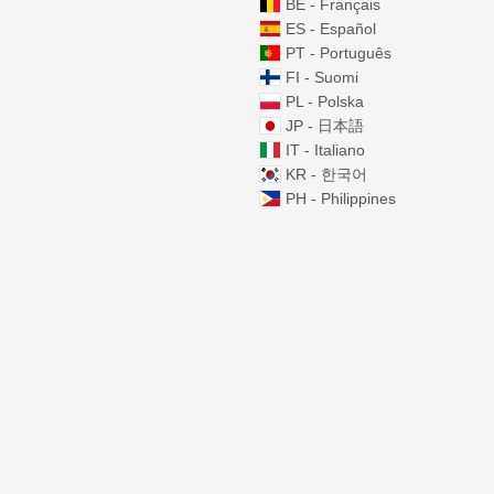
BE - Français
ES - Español
PT - Português
FI - Suomi
PL - Polska
JP - 日本語
IT - Italiano
KR - 한국어
PH - Philippines