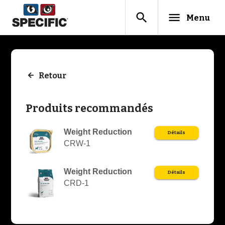
search
menu
Menu
Retour
Produits recommandés
Weight Reduction
Détails
CRW-1
Weight Reduction
Détails
CRD-1