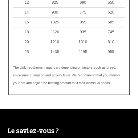
12
825
690
550
14
930
775
620
16
1025
855
685
18
1120
935
745
20
1210
1010
810
25
1435
1195
955
The daily requirement may vary depending on factors such as breed,
environment, season and activity level. We recommend that you monitor
your pet and adjust the feeding amount to fit their individual needs.
Le saviez-vous ?