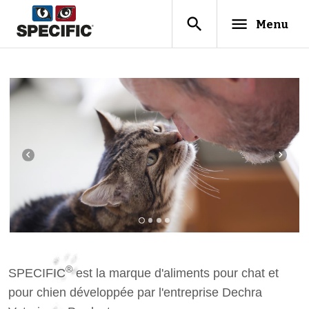
search
menu
Menu
navigate_before
navigate_next
®
SPECIFIC
est la marque d'aliments pour chat et
pour chien développée par l'entreprise Dechra