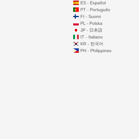
ES - Español
PT - Português
FI - Suomi
PL - Polska
JP - 日本語
IT - Italiano
KR - 한국어
PH - Philippines