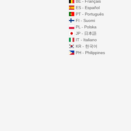
BE - Français
ES - Español
PT - Português
FI - Suomi
PL - Polska
JP - 日本語
IT - Italiano
KR - 한국어
PH - Philippines