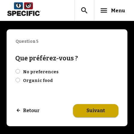
search
menu
Menu
Question 5
Que préférez-vous ?
check
No preferences
check
Organic food
Suivant
Retour