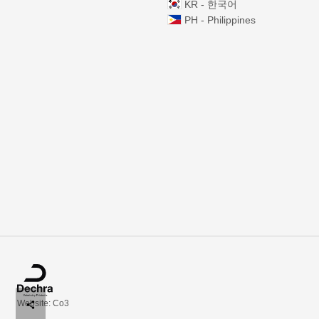
KR - 한국어
PH - Philippines
Website: Co3
share