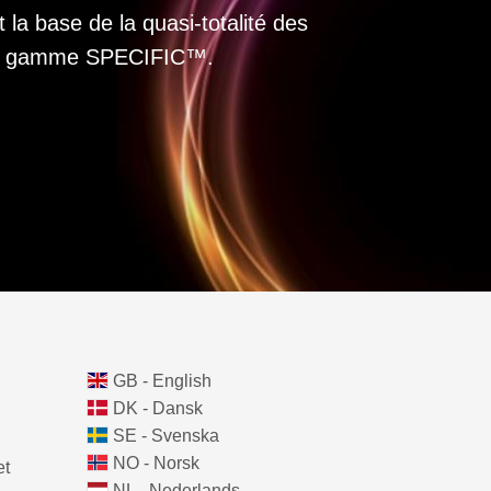
 la base de la quasi-totalité des
 la gamme SPECIFIC™.
GB - English
DK - Dansk
SE - Svenska
NO - Norsk
et
NL - Nederlands