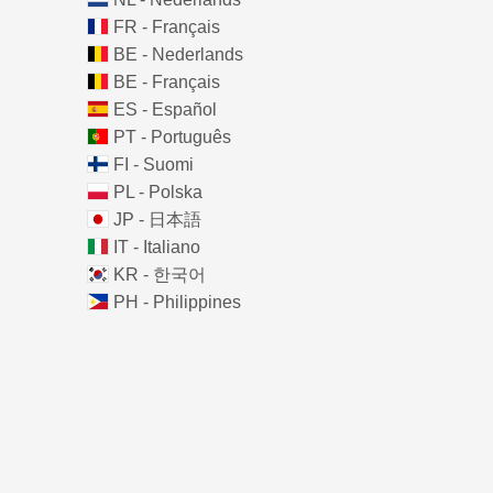
FR - Français
BE - Nederlands
BE - Français
ES - Español
PT - Português
FI - Suomi
PL - Polska
JP - 日本語
IT - Italiano
KR - 한국어
PH - Philippines