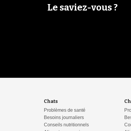
Le saviez-vous ?
Chats
Ch
Problèmes de santé
Pr
Besoins journaliers
Bes
Conseils nutritionnels
Con