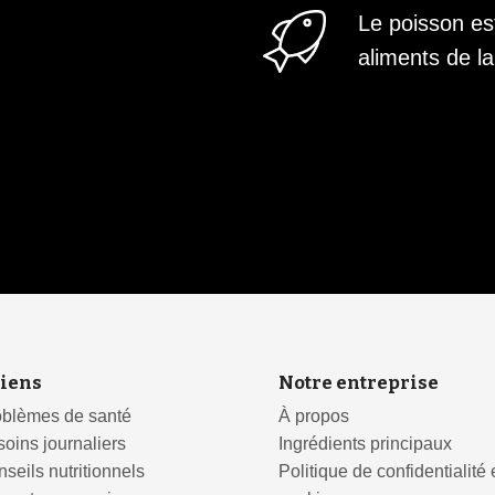
Le poisson est
aliments de
iens
Notre entreprise
oblèmes de santé
À propos
oins journaliers
Ingrédients principaux
seils nutritionnels
Politique de confidentialité 