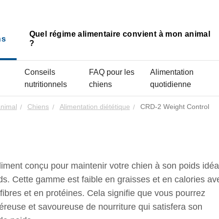
Quel régime alimentaire convient à mon animal
ns
?
Conseils
FAQ pour les
Alimentation
nutritionnels
chiens
quotidienne
animal
Chiens
Alimentation diététique
CRD-2 Weight Control
ment conçu pour maintenir votre chien à son poids idéa
s. Cette gamme est faible en graisses et en calories av
ibres et en protéines. Cela signifie que vous pourrez
éreuse et savoureuse de nourriture qui satisfera son