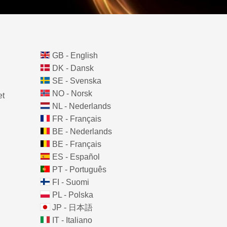
GB - English
DK - Dansk
SE - Svenska
NO - Norsk
et
NL - Nederlands
FR - Français
BE - Nederlands
BE - Français
ES - Español
PT - Português
FI - Suomi
PL - Polska
JP - 日本語
IT - Italiano