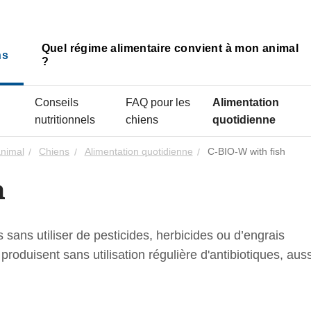
Quel régime alimentaire convient à mon animal
ns
?
Conseils
FAQ pour les
Alimentation
nutritionnels
chiens
quotidienne
animal
Chiens
Alimentation quotidienne
C-BIO-W with fish
h
 sans utiliser de pesticides, herbicides ou d’engrais
roduisent sans utilisation régulière d'antibiotiques, auss