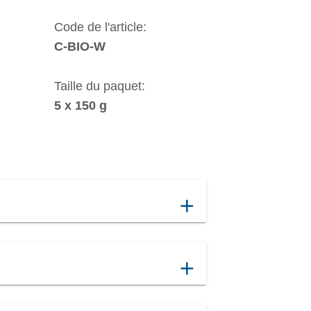
Code de l'article:
C-BIO-W
Taille du paquet:
5 x 150 g
add
add