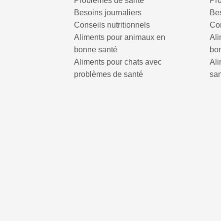
Problèmes de santé
Pr
Besoins journaliers
Bes
Conseils nutritionnels
Con
Aliments pour animaux en
Al
bonne santé
bo
Aliments pour chats avec
Al
problèmes de santé
sa