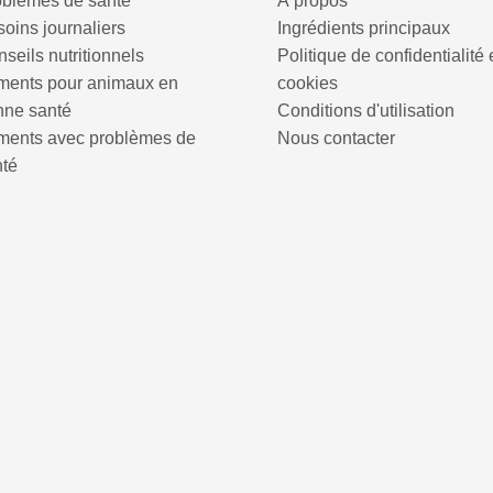
oblèmes de santé
À propos
oins journaliers
Ingrédients principaux
seils nutritionnels
Politique de confidentialité 
iments pour animaux en
cookies
nne santé
Conditions d'utilisation
iments avec problèmes de
Nous contacter
nté