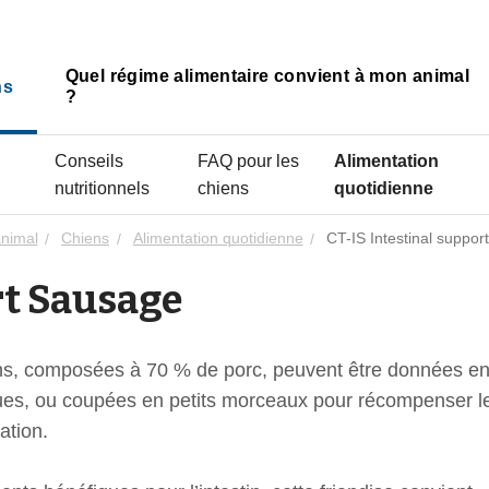
Quel régime alimentaire convient à mon animal
ns
?
Conseils
FAQ pour les
Alimentation
nutritionnels
chiens
quotidienne
animal
Chiens
Alimentation quotidienne
CT-IS Intestinal suppor
rt Sausage
ens, composées à 70 % de porc, peuvent être données e
ques, ou coupées en petits morceaux pour récompenser l
ation.