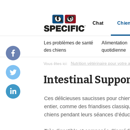
Chat
Chie
Les problèmes de santé
Alimentation
des chiens
quotidienne
Vous êtes ici:
Nutrition vétérinaire pour votre 
Intestinal Suppo
Ces délicieuses saucisses pour chi
entier, comme des friandises classi
chiens pendant leurs séances d’éduc