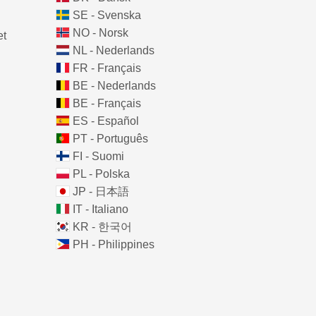
SE - Svenska
NO - Norsk
et
NL - Nederlands
FR - Français
BE - Nederlands
BE - Français
ES - Español
PT - Português
FI - Suomi
PL - Polska
JP - 日本語
IT - Italiano
KR - 한국어
PH - Philippines