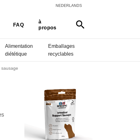
NEDERLANDS
à
search
FAQ
propos
Alimentation
Emballages
diététique
recyclables
t sausage
n
es