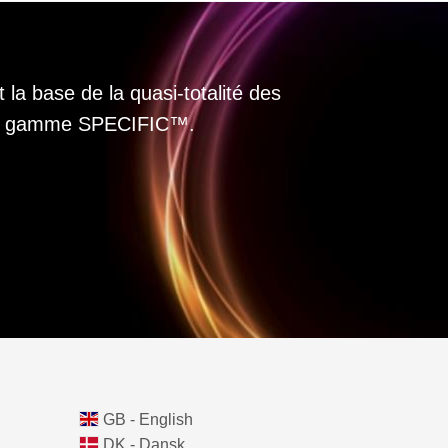
 la base de la quasi-totalité des
 la gamme SPECIFIC™.
GB - English
DK - Dansk