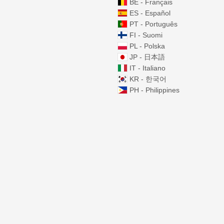
BE - Français
ES - Español
PT - Português
FI - Suomi
PL - Polska
JP - 日本語
IT - Italiano
KR - 한국어
PH - Philippines