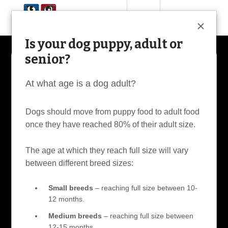
search
menu
Menu
close
Is your dog puppy, adult or
senior?
Question 3
At what age is a dog adult?
Sélectionnez le poids de votre
chien
Dogs should move from puppy food to adult food
once they have reached 80% of their adult size.
check
Poids adulte moins de 10 kg
The age at which they reach full size will vary
check
Poids de l'adulte entre 10 et 25 kg
between different breed sizes:
check
Poids adulte de plus de 25 kg
Small breeds
– reaching full size between 10-
12 months.
Suivant
Retour
Medium breeds
– reaching full size between
12-15 months.