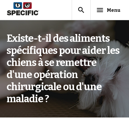
search
menu
Menu
Existe-t-il des aliments
spécifiques pour aider les
chiens à se remettre
d'une opération
chirurgicale ou d'une
maladie ?