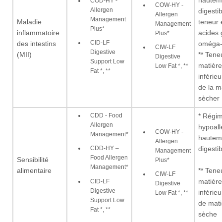
hautem
COD-HY -
COW-HY -
Allergen
digestib
Allergen
Management
Maladie
teneur 
Management
Plus*
inflammatoire
acides 
Plus*
CID-LF
des intestins
oméga
CIW-LF
Digestive
(MII)
** Tene
Digestive
Support Low
matière
Low Fat *, **
Fat *, **
inférie
de la m
sècher
CDD - Food
* Régi
Allergen
hypoall
COW-HY -
Management*
hautem
Allergen
CDD-HY –
digestib
Management
Food Allergen
Sensibilité
Plus*
Management*
alimentaire
** Tene
CIW-LF
matière
CID-LF
Digestive
Digestive
inférie
Low Fat *, **
Support Low
de mati
Fat *, **
sèche