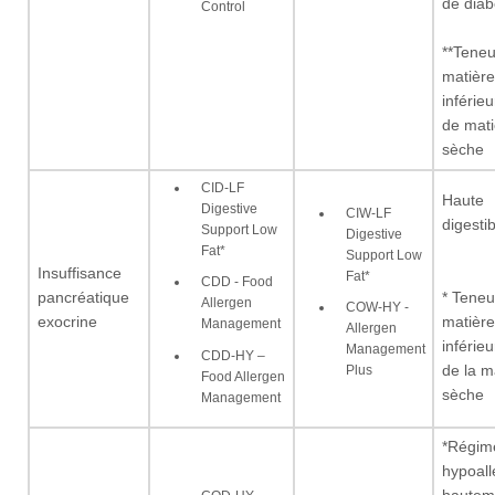
de diab
Control
**Teneu
matière
inférie
de mati
sèche
CID-LF
Haute
Digestive
CIW-LF
digestib
Support Low
Digestive
Fat*
Support Low
Insuffisance
Fat*
CDD - Food
pancréatique
* Teneu
Allergen
COW-HY -
exocrine
matière
Management
Allergen
inférie
Management
CDD-HY –
de la m
Plus
Food Allergen
sèche
Management
*Régim
hypoall