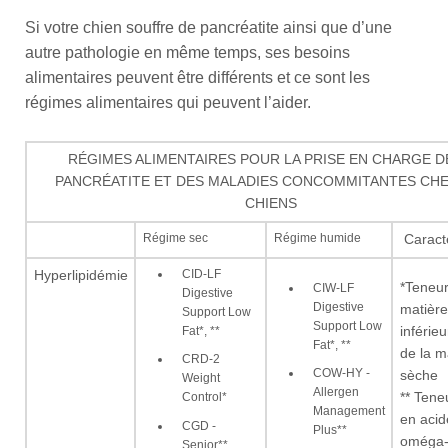
Si votre chien souffre de pancréatite ainsi que d’une
autre pathologie en même temps, ses besoins
alimentaires peuvent être différents et ce sont les
régimes alimentaires qui peuvent l’aider.
RÉGIMES ALIMENTAIRES POUR LA PRISE EN CHARGE D
PANCRÉATITE ET DES MALADIES CONCOMMITANTES CHE
CHIENS
Régime sec
Régime humide
Caracté
CID-LF
Hyperlipidémie
*Teneur
CIW-LF
Digestive
Digestive
matière
Support Low
Support Low
Fat*, **
inférie
Fat*, **
de la m
CRD-2
COW-HY -
sèche
Weight
Allergen
** Tene
Control*
Management
en acid
CGD -
Plus**
oméga
Senior**