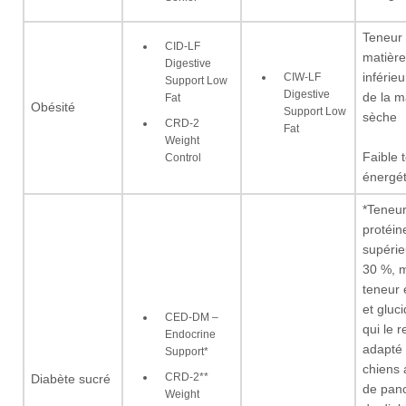
Teneur
CID-LF
matière
Digestive
CIW-LF
inférie
Support Low
Digestive
de la m
Fat
Obésité
Support Low
sèche
CRD-2
Fat
Weight
Faible 
Control
énergét
*Teneur
protéin
supérie
30 %, m
teneur 
et gluc
CED-DM –
qui le 
Endocrine
adapté
Support*
chiens 
CRD-2**
Diabète sucré
de panc
Weight