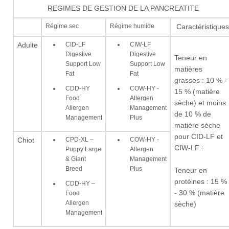
REGIMES DE GESTION DE LA PANCREATITE
Régime sec
Régime humide
Caractéristiques
CID-LF
CIW-LF
Adulte
Digestive
Digestive
Teneur en
Support Low
Support Low
matières
Fat
Fat
grasses : 10 % -
CDD-HY
COW-HY -
15 % (matière
Food
Allergen
sèche) et moins
Allergen
Management
de 10 % de
Management
Plus
matière sèche
pour CID-LF et
CPD-XL –
COW-HY -
Chiot
CIW-LF :
Puppy Large
Allergen
& Giant
Management
Breed
Plus
Teneur en
protéines : 15 %
CDD-HY –
- 30 % (matière
Food
Allergen
sèche)
Management